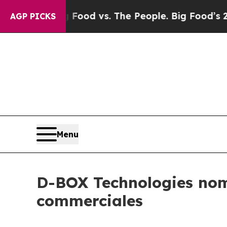
edia
Big Food vs. The People. Big Food’s 239 Laws
AGP PICKS
Menu
D-BOX Technologies nomm
commerciales