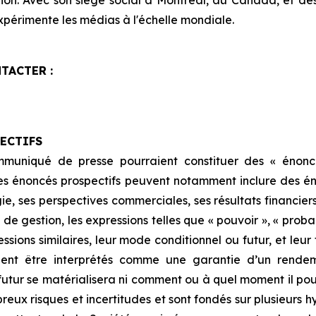
ation. Avec son siège social à Montréal, au Canada, et d
expérimente les médias à l'échelle mondiale.
TACTER :
ECTIFS
mmuniqué de presse pourraient constituer des « énoncé
es énoncés prospectifs peuvent notamment inclure des éno
tégie, ses perspectives commerciales, ses résultats financie
 gestion, les expressions telles que « pouvoir », « probable
xpressions similaires, leur mode conditionnel ou futur, et 
aient être interprétés comme une garantie d’un rendem
utur se matérialisera ni comment ou à quel moment il pour
reux risques et incertitudes et sont fondés sur plusieurs hy