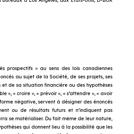
es bureaux à Los Angeles, aux États-Unis, D-BOX
s prospectifs » au sens des lois canadiennes
ncés au sujet de la Société, de ses projets, ses
rs et de sa situation financière ou des hypothèses
 », « croire », « prévoir », « s’attendre », « avoir
leur forme négative, servent à désigner des énoncés
ent ou de résultats futurs et n’indiquent pas
ra se matérialiser. Du fait même de leur nature,
pothèses qui donnent lieu à la possibilité que les