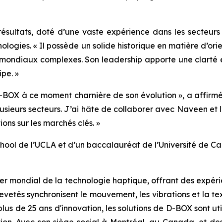
 résultats, doté d’une vaste expérience dans les secte
ologies. « Il possède un solide historique en matière d’ori
 mondiaux complexes. Son leadership apporte une clarté e
ipe. »
D-BOX à ce moment charnière de son évolution », a affirmé S
sieurs secteurs. J’ai hâte de collaborer avec Naveen et l’e
ons sur les marchés clés. »
hool de l’UCLA et d’un baccalauréat de l’Université de Cal
er mondial de la technologie haptique, offrant des expéri
evetés synchronisent le mouvement, les vibrations et la tex
plus de 25 ans d'innovation, les solutions de D-BOX sont uti