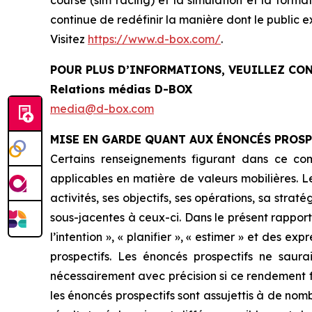
course (sim racing) et la simulation et la form
continue de redéfinir la manière dont le public 
Visitez
https://www.d-box.com/
.
POUR PLUS D’INFORMATIONS, VEUILLEZ CON
Relations médias D-BOX
media@d-box.com
MISE EN GARDE QUANT AUX ÉNONCÉS PROSP
Certains renseignements figurant dans ce co
applicables en matière de valeurs mobilières. L
activités, ses objectifs, ses opérations, sa stra
sous-jacentes à ceux-ci. Dans le présent rapport de
l’intention », « planifier », « estimer » et des e
prospectifs. Les énoncés prospectifs ne saur
nécessairement avec précision si ce rendement f
les énoncés prospectifs sont assujettis à de nomb