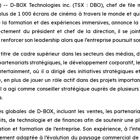
D-BOX Technologies inc. (TSX : DBO), chef de file m
 plus de 1 000 écrans de cinéma à travers le monde et qu
e la formation et des expériences immersives, annonce la
ctement du président et chef de la direction, il se joi
renforcer son leadership alors que l’entreprise poursuit so
titre de cadre supérieur dans les secteurs des médias, d
partenariats stratégiques, le développement corporatif, le
tertainment, où il a dirigé des initiatives stratégiques 
ue, en plus de jouer un rôle actif dans des projets impor
 il a agi comme conseiller stratégique auprès de plusieurs
.
és globales de D-BOX, incluant les ventes, les partenariats
ts, de technologie et de finances afin de soutenir une pl
tion et formation de l’entreprise. Son expérience, à l’int
itement adaptée à l’évolution du paysage commercial de