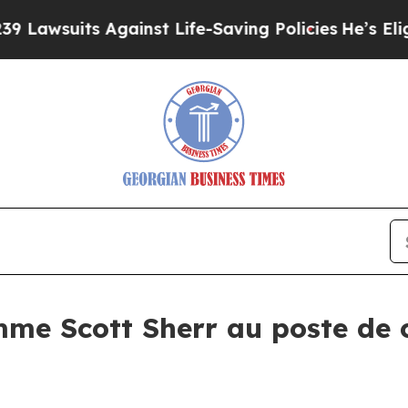
uits Against Life-Saving Policies
He’s Eligible f
e Scott Sherr au poste de c