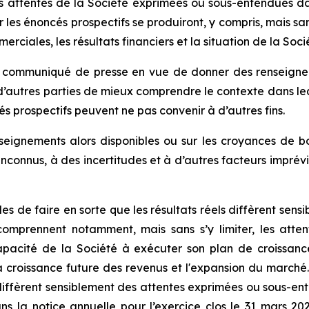
des attentes de la Société exprimées ou sous-entendues d
 énoncés prospectifs se produiront, y compris, mais sans s’y 
erciales, les résultats financiers et la situation de la Soci
 communiqué de presse en vue de donner des renseigneme
d’autres parties de mieux comprendre le contexte dans lequ
s prospectifs peuvent ne pas convenir à d’autres fins.
nseignements alors disponibles ou sur les croyances de b
et inconnus, à des incertitudes et à d’autres facteurs impr
les de faire en sorte que les résultats réels diffèrent se
omprennent notamment, mais sans s’y limiter, les atte
apacité de la Société à exécuter son plan de croissan
a croissance future des revenus et l'expansion du marché.
s diffèrent sensiblement des attentes exprimées ou sous-en
ans la notice annuelle pour l’exercice clos le 31 mars 2