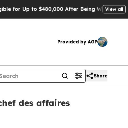
or Up to $480,000 After Being Wrongly Imprisone
View all
Provided by AGP
Share
hef des affaires