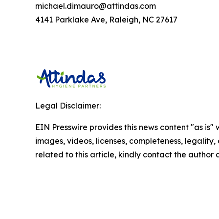
michael.dimauro@attindas.com
4141 Parklake Ave, Raleigh, NC 27617
Legal Disclaimer:
EIN Presswire provides this news content "as is" 
images, videos, licenses, completeness, legality, o
related to this article, kindly contact the author