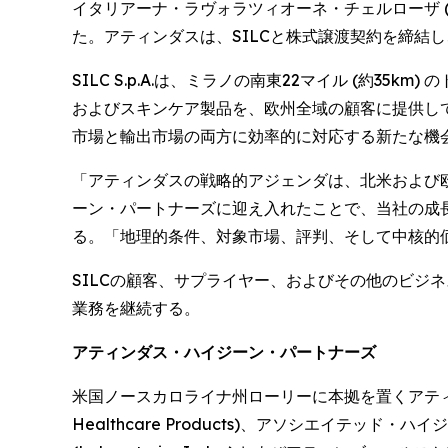
イタリアーナ・ラヴォラツィオーネ・チェルローザ (Società
た。アティンダスは、SILCと株式譲渡契約を締結
SILC S.p.A.は、ミラノの南東22マイル (約35k
およびスキンケア製品を、欧州全域の顧客に提供して
市場と輸出市場の両方に効率的に対応する新たな機
「アティンダスの戦略的アジェンダは、北米および欧
ーン・パートナーズに迎え入れたことで、当社の成長を加
る。「地理的条件、対象市場、評判、そして中核的価
SILCの顧客、サプライヤー、およびその他のビジ
業務を継続する。
アティンダス・ハイジーン・パートナーズ
米国ノースカロライナ州ローリーに本拠を置くアティン
Healthcare Products)、アソシエイテッド・ハ