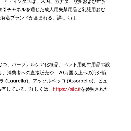
を統合している。アティンダスは、米国、カナダ、欧州および世界
取引チャネルを通じた成人用失禁用品と乳児用おむ
社有名ブランドが含まれる。詳しくは、
用おむつ、パーソナルケア化粧品、ペット用衛生用品の設
、消費者への直接販売や、20カ国以上への海外輸
rella)、アッソルベッロ (Assorbello)、ビュ
)) も有している。詳しくは、
https://silc.it
を参照された