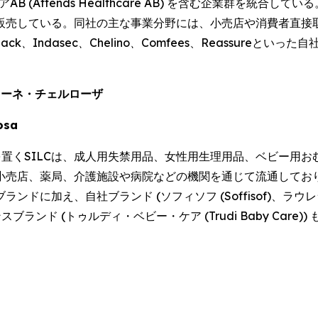
ルスケアAB (Attends Healthcare AB) を含む企業群
販売している。同社の主な事業分野には、小売店や消費者直接
pack、Indasec、Chelino、Comfees
、
Reassure
といった自
ィオーネ・チェルローザ
losa
点を置くSILCは、成人用失禁用品、女性用生理用品、ベビー
小売店、薬局、介護施設や病院などの機関を通じて流通しており
え、自社ブランド (ソフィソフ (Soffisof)、ラウレラ (Lau
ンスブランド (トゥルディ・ベビー・ケア (Trudi Baby Care