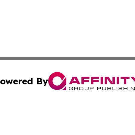
owered By
ubmit Press Release
Terms & Conditions
Copyright/DMCA
nc. dba Affinity Group Publishing & Georgian Business Ti
Cookie Settings / Your Privacy Choices