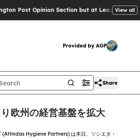
t Opinion Section but at Least he's out...
For a
View all
Provided by AGP
Share
より欧州の経営基盤を拡大
tindas Hygiene Partners) は本日、ソシエタ・