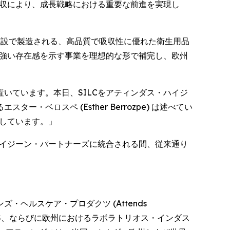
.p.A.) の買収により、成長戦略における重要な前進を実現し
 にある製造施設で製造される、高品質で吸収性に優れた衛生用品
で強い存在感を示す事業を理想的な形で補完し、欧州
いています。本日、SILCをアティンダス・ハイジ
ロスペ (Esther Berrozpe) は述べてい
致しています。」
ハイジーン・パートナーズに統合される間、従来通り
ヘルスケア・プロダクツ (Attends
cts)、HDIS、ならびに欧州におけるラボラトリオス・インダス