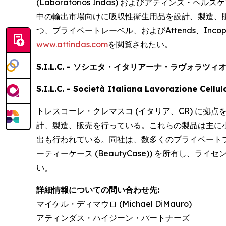
(Laboratorios Indas) およびアティンズ・ヘ
中の輸出市場向けに吸収性衛生用品を設計、製造、
つ、プライベートレーベル、および
Attends、Inco
www.attindas.com
を閲覧されたい。
S.I.L.C. - ソシエタ・イタリアーナ・ラヴォラツ
S.I.L.C. - Società Italiana Lavorazione Cellu
トレスコーレ・クレマスコ (イタリア、CR) に拠
計、製造、販売を行っている。これらの製品は主に
出も行われている。同社は、数多くのプライベートブランドに加
ーティーケース (BeautyCase)) を所有し、ライセ
い。
詳細情報についての問い合わせ先:
マイケル・ディマウロ (Michael DiMauro)
アティンダス・ハイジーン・パートナーズ