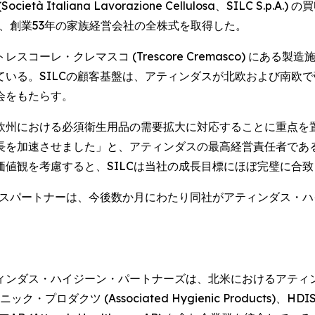
 Italiana Lavorazione Cellulosa、SILC S
し、創業53年の家族経営会社の全株式を取得した。
m) のトレスコーレ・クレマスコ (Trescore Cremasco)
いる。SILCの顧客基盤は、アティンダスが北欧および南欧
会をもたらす。
州における必須衛生用品の需要拡大に対応することに重点を置
速させました」と、アティンダスの最高経営責任者であるエスター・ベ
値観を考慮すると、SILCは当社の成長目標にほぼ完璧に合
ネスパートナーは、今後数か月にわたり同社がアティンダス・
ダス・ハイジーン・パートナーズは、北米におけるアティンズ・
イジニック・プロダクツ (Associated Hygienic Produ